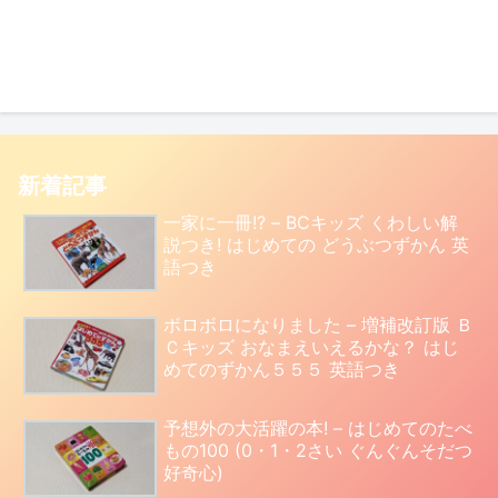
新着記事
一家に一冊!? – BCキッズ くわしい解
説つき! はじめての どうぶつずかん 英
語つき
ボロボロになりました – 増補改訂版 Ｂ
Ｃキッズ おなまえいえるかな？ はじ
めてのずかん５５５ 英語つき
予想外の大活躍の本! – はじめてのたべ
もの100 (0・1・2さい ぐんぐんそだつ
好奇心)